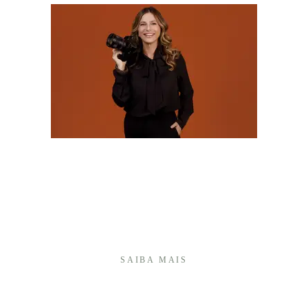
Olá! Sou Camila Batistim, fotógrafa há mais de 20
anos, e construí minha trajetória transformando
momentos importantes em memórias afetivas que
atravessam o tempo.Sou especialista em fotografia
de 15 anos e, ao longo desses anos, desenvolvi um
olhar ...
SAIBA MAIS