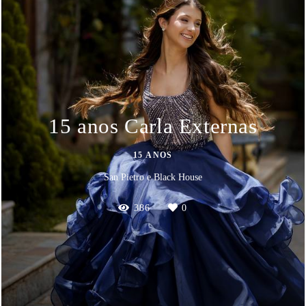
15 anos Carla Externas
15 ANOS
San Pietro e Black House
386
0