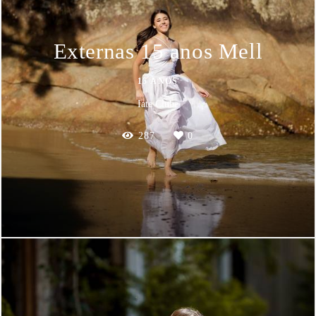
Externas 15 anos Mell
15 ANOS
Iate Clube
287
0