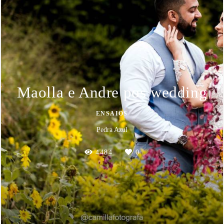
Maolla e Andre pos wedding
ENSAIOS
Pedra Azul
4484
0