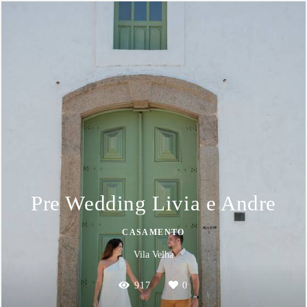
Pre Wedding Livia e Andre
CASAMENTO
Vila Velha
917
0