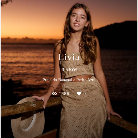
Livia
15 ANOS
Praia do Bananal e Pedra Azul
1386
0