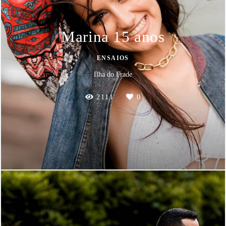
Marina 15 anos
ENSAIOS
Ilha do Frade
2111
0