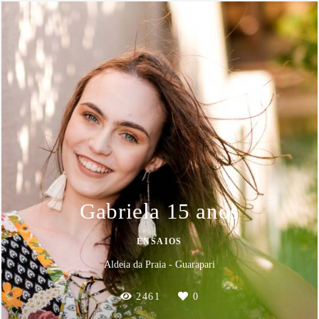
Gabriela 15 anos
ENSAIOS
Aldeia da Praia - Guarapari
2461
0