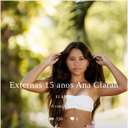
Externas 15 anos Ana Clarah
15 ANOS
A casa de Maria
530
0