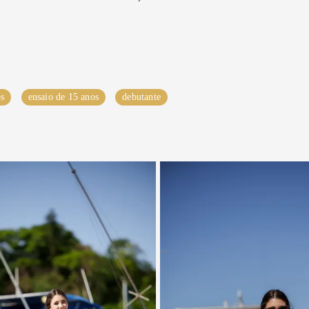
os
ensaio de 15 anos
debutante