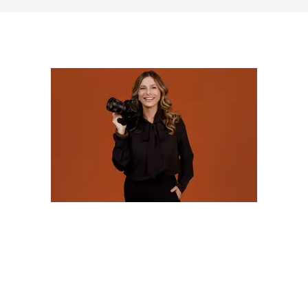
SOBRE
Olá! Sou Camila Batistim, fotógrafa há mais de 20
anos, e construí minha trajetória transformando
momentos importantes em memórias afetivas que
atravessam o tempo.Sou especialista em fotografia
de 15 anos e, ao longo desses anos, desenvolvi um
olhar ...