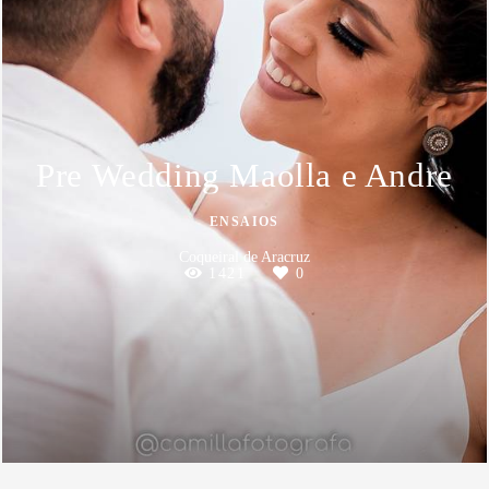
Pre Wedding Maolla e Andre
ENSAIOS
Coqueiral de Aracruz
1421
0