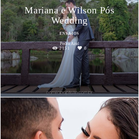
Mariana e Wilson Pós
Wedding
ENSAIOS
Pedra Azul
2151
0