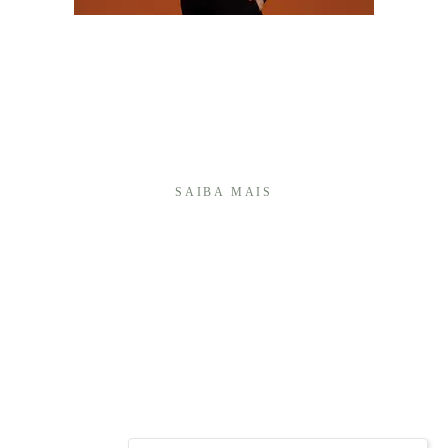
Olá! Sou Camila Batistim, fotógrafa há mais de 20
anos, e construí minha trajetória transformando
momentos importantes em memórias afetivas que
atravessam o tempo.Sou especialista em fotografia
de 15 anos e, ao longo desses anos, desenvolvi um
olhar ...
SAIBA MAIS
É UMA HONRA TER VOCÊ AQUI!
+55 (27) 999740175
Enviar mensagem
cambap@gmail.com
Vitória / ES