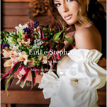
Euli e Stephane
ENSAIOS
Morro do Moreno, Praia da Costa
1935
0