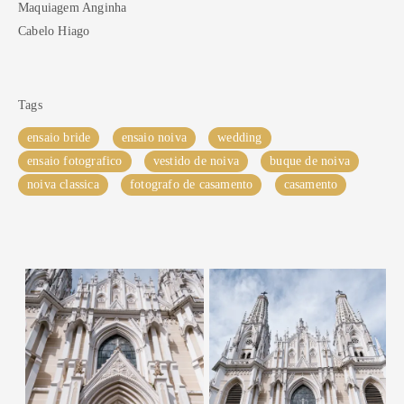
Maquiagem Anginha
Cabelo Hiago
Tags
ensaio bride
ensaio noiva
wedding
ensaio fotografico
vestido de noiva
buque de noiva
noiva classica
fotografo de casamento
casamento