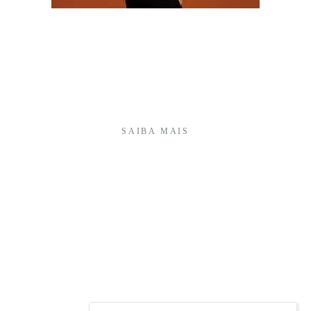
Olá! Sou Camila Batistim, fotógrafa há mais de 20
anos, e construí minha trajetória transformando
momentos importantes em memórias afetivas que
atravessam o tempo.Sou especialista em fotografia
de 15 anos e, ao longo desses anos, desenvolvi um
olhar ...
SAIBA MAIS
É UMA HONRA TER VOCÊ AQUI!
+55 (27) 999740175
Enviar mensagem
cambap@gmail.com
Vitória / ES