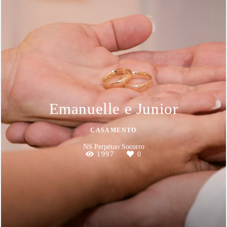
Emanuelle e Junior
CASAMENTO
NS Perpétuo Socorro
1997
0