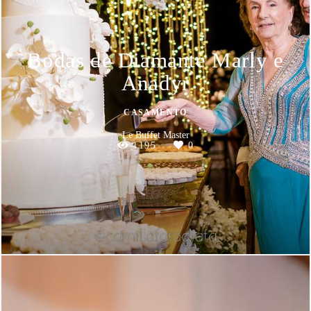
Bodas de Diamante Marly e
Anadyr
CASAMENTO
Le Buffet Master
1195
0