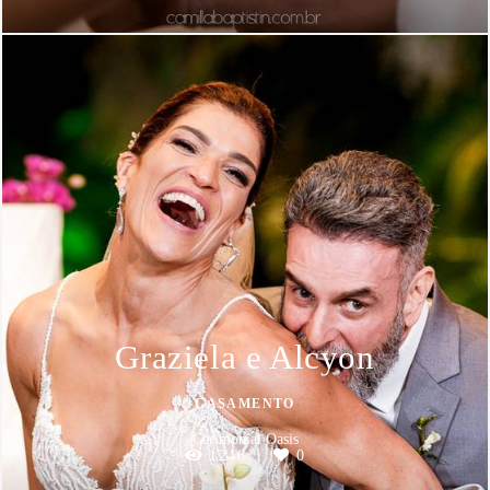
Graziela e Alcyon
CASAMENTO
Cerimonial Oasis
1246
0