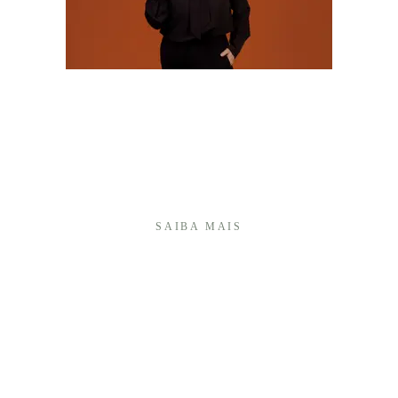
Olá! Sou Camila Batistim, fotógrafa há mais de 20
anos, e construí minha trajetória transformando
momentos importantes em memórias afetivas que
atravessam o tempo.Sou especialista em fotografia
de 15 anos e, ao longo desses anos, desenvolvi um
olhar ...
SAIBA MAIS
É UMA HONRA TER VOCÊ AQUI!
+55 (27) 999740175
Enviar mensagem
cambap@gmail.com