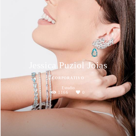
Jessica Puziol Joias
CORPORATIVO
Estudio
1166
0