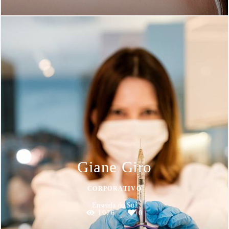
Giane Giro
CORPORATIVO
Enseada do Suá
1076
0