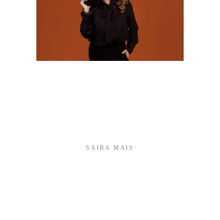
Olá! Sou Camila Batistim, fotógrafa há mais de 20
anos, e construí minha trajetória transformando
momentos importantes em memórias afetivas que
atravessam o tempo.Sou especialista em fotografia
de 15 anos e, ao longo desses anos, desenvolvi um
olhar ...
SAIBA MAIS
É UMA HONRA TER VOCÊ AQUI!
+55 (27) 999740175