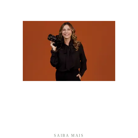
SOBRE
Olá! Sou Camila Batistim, fotógrafa há mais de 20
anos, e construí minha trajetória transformando
momentos importantes em memórias afetivas que
atravessam o tempo.Sou especialista em fotografia
de 15 anos e, ao longo desses anos, desenvolvi um
olhar ...
SAIBA MAIS