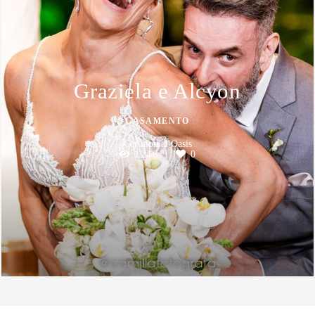
Graziela e Alcyon
CASAMENTO
Cerimonial Oasis
1246
0