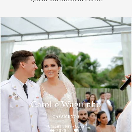
Carol e Waguinho
CASAMENTO
Chacara Flora - Serra
2070
1