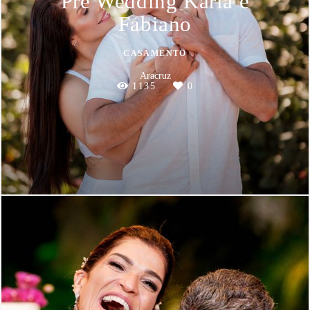
Pre Wedding Karla e
Fabiano
CASAMENTO
Aracruz
1135
0