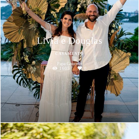
Livia e Douglas
CASAMENTO
Papa Gourmet
1605
0