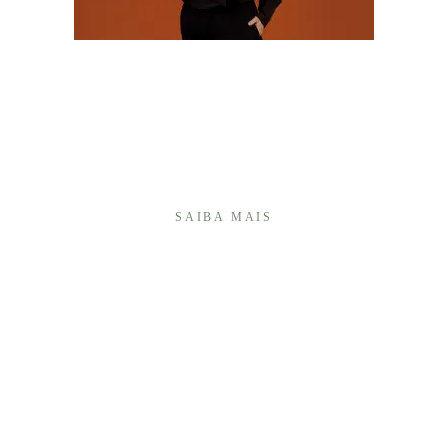
Olá! Sou Camila Batistim, fotógrafa há mais de 20
anos, e construí minha trajetória transformando
momentos importantes em memórias afetivas que
atravessam o tempo.Sou especialista em fotografia
de 15 anos e, ao longo desses anos, desenvolvi um
olhar ...
SAIBA MAIS
É UMA HONRA TER VOCÊ AQUI!
+55 (27) 999740175
Enviar mensagem
cambap@gmail.com
Vitória / ES