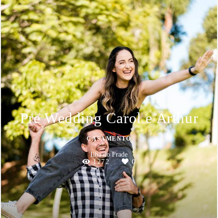
Pre Wedding Carol e Arthur
CASAMENTO
Ilha do Frade
1272
0