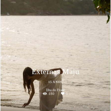
Externas Maju
15 ANOS
Ilha do Frade
180
0