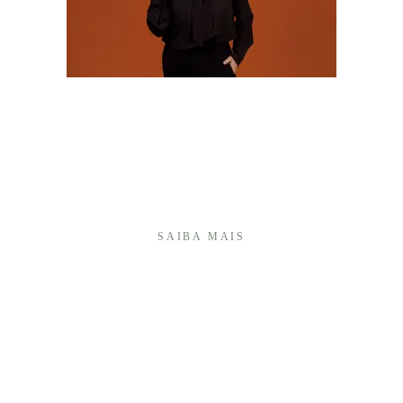
Olá! Sou Camila Batistim, fotógrafa há mais de 20
anos, e construí minha trajetória transformando
momentos importantes em memórias afetivas que
atravessam o tempo.Sou especialista em fotografia
de 15 anos e, ao longo desses anos, desenvolvi um
olhar ...
SAIBA MAIS
É UMA HONRA TER VOCÊ AQUI!
+55 (27) 999740175
Enviar mensagem
cambap@gmail.com