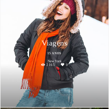
Viagens
15 ANOS
New York
2165
0