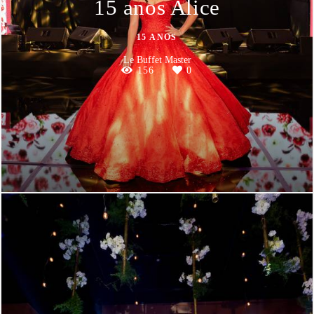
15 anos Alice
15 ANOS
Le Buffet Master
156
0