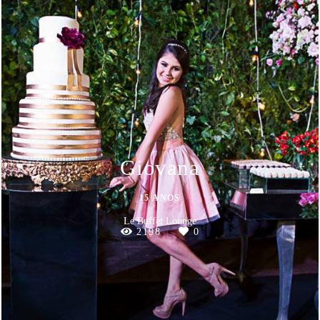
Giovana
15 ANOS
Le Buffet Lounge
2198
0