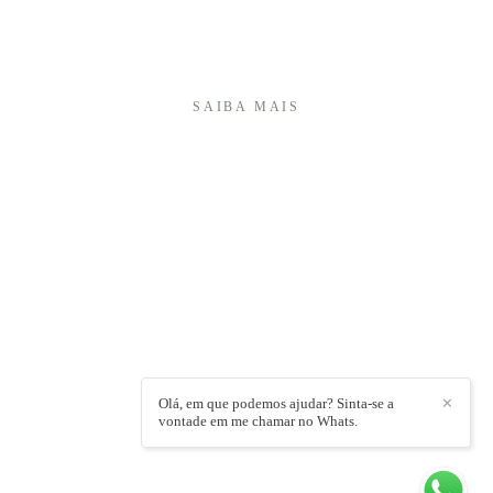
atravessam o tempo.Sou especialista em fotografia
de 15 anos e, ao longo desses anos, desenvolvi um
olhar ...
SAIBA MAIS
É UMA HONRA TER VOCÊ AQUI!
+55 (27) 999740175
Enviar mensagem
cambap@gmail.com
Vitória / ES
Olá, em que podemos ajudar? Sinta-se a
✕
vontade em me chamar no Whats.
CONTATO