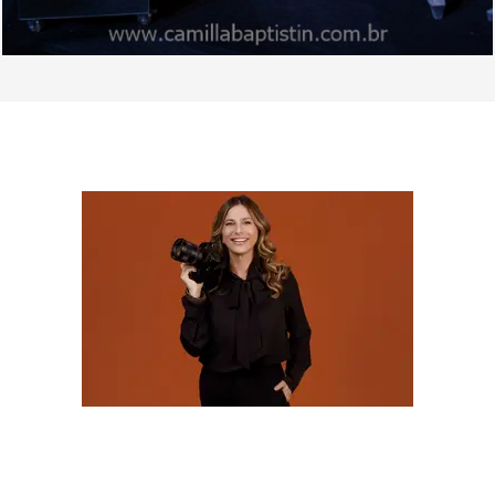
SOBRE
Olá! Sou Camila Batistim, fotógrafa há mais de 20
anos, e construí minha trajetória transformando
momentos importantes em memórias afetivas que