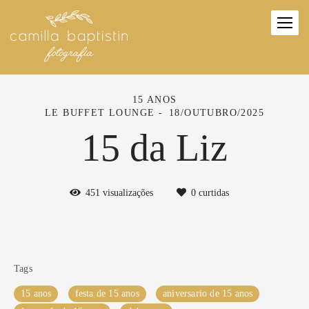
15 ANOS
LE BUFFET LOUNGE
18/OUTUBRO/2025
15 da Liz
451
visualizações
0
curtidas
Tags
15 anos
festa de 15 anos
aniversario de 15 anos