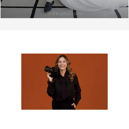
SOBRE
Olá! Sou Camila Batistim, fotógrafa há mais de 20
anos, e construí minha trajetória transformando