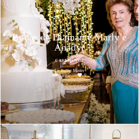
Bodas de Diamante Marly e
Anadyr
CASAMENTO
Le Buffet Master
1195
0