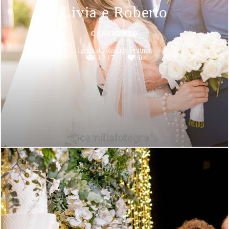
Livia e Roberto
CASAMENTO
Igreja do Rosario Prainha
1217
0