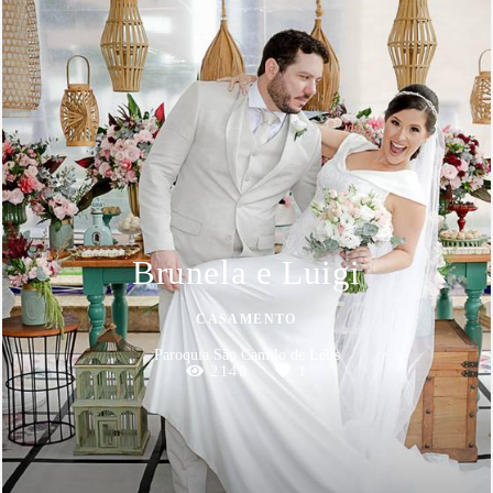
Brunela e Luigi
CASAMENTO
Paroquia São Camilo de Lélis
2140
1