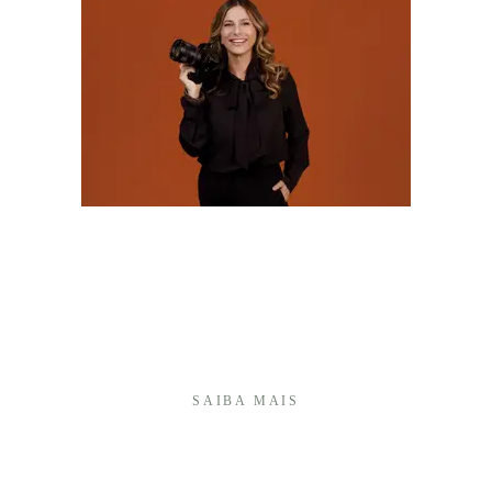
Olá! Sou Camila Batistim, fotógrafa há mais de 20
anos, e construí minha trajetória transformando
momentos importantes em memórias afetivas que
atravessam o tempo.Sou especialista em fotografia
de 15 anos e, ao longo desses anos, desenvolvi um
olhar ...
SAIBA MAIS