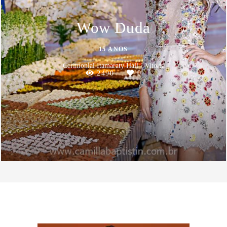
Wow Duda
15 ANOS
Cerimonial Itamaraty Hall - Vitoria
2490
0
SOBRE