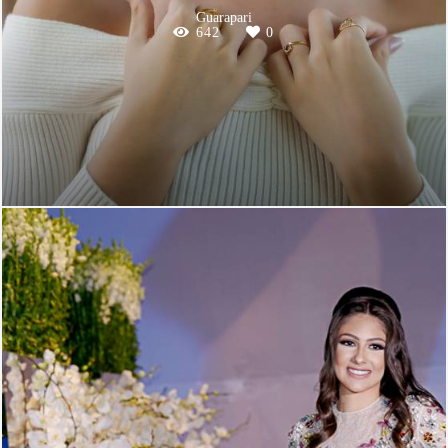
Guarapari
642
0