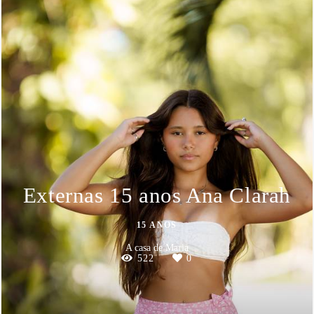
Externas 15 anos Ana Clarah
15 ANOS
A casa de Maria
522
0