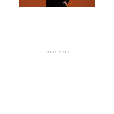
Olá! Sou Camila Batistim, fotógrafa há mais de 20
anos, e construí minha trajetória transformando
momentos importantes em memórias afetivas que
atravessam o tempo.Sou especialista em fotografia
de 15 anos e, ao longo desses anos, desenvolvi um
olhar ...
SAIBA MAIS
É UMA HONRA TER VOCÊ AQUI!
+55 (27) 999740175
Enviar mensagem
cambap@gmail.com
Vitória / ES