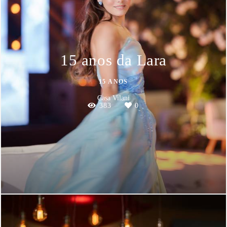
15 anos da Lara
15 ANOS
Casa Vilani
383
0