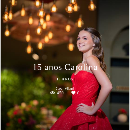
15 anos Carolina
15 ANOS
Casa Vilani
450
0