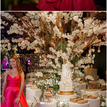
Julia
15 ANOS
Casa Mizzi Apice
1122
0